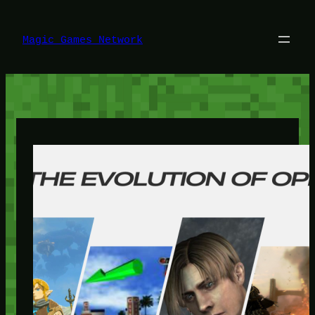
Lewati
ke
konten
Magic Games Network