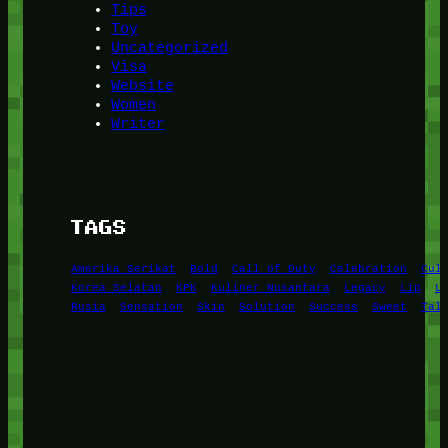
Tips
Toy
Uncategorized
Visa
Website
Women
Writer
TAGS
Amerika Serikat
Bold
Call of Duty
Celebration
Cul
Korea Selatan
KPK
Kuliner Nusantara
Legacy
Lip
L
Rusia
Sensation
Skin
Solution
Success
Sweet
Tal