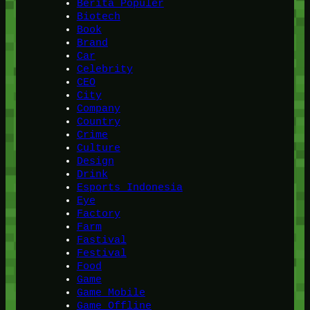
Berita Populer
Biotech
Book
Brand
Car
Celebrity
CEO
City
Company
Country
Crime
Culture
Design
Drink
Esports Indonesia
Eye
Factory
Farm
Fastival
Festival
Food
Game
Game Mobile
Game Offline