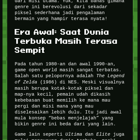
dari misi utama. Yuk, kita bahas gimana
genre ini berevolusi dari sekadar
piksel sederhana jadi pengalaman
bermain yang hampir terasa nyata!
Era Awal: Saat Dunia
Terbuka Masih Terasa
Sempit
Pada tahun 1980-an dan awal 1990-an,
game open world masih sangat terbatas.
Salah satu pelopornya adalah
The Legend
of Zelda
(1986) di NES. Meski visualnya
masih berupa kotak-kotak piksel dan
map-nya kecil, pemain udah dikasih
kebebasan buat memilih ke mana mau
pergi dan misi mana yang mau
diselesaikan lebih dulu. Itu jadi awal
mula konsep “bebas menjelajah” yang
bikin genre ini beda dari yang lain.
Game lain seperti
Ultima
dan
Elite
juga