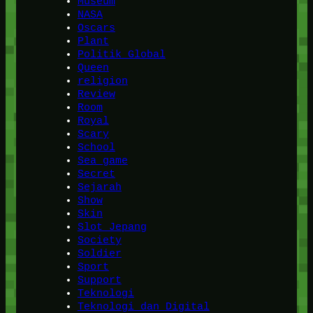
Museum
NASA
Oscars
Plant
Politik Global
Queen
religion
Review
Room
Royal
Scary
School
Sea game
Secret
Sejarah
Show
Skin
Slot Jepang
Society
Soldier
Sport
Support
Teknologi
Teknologi dan Digital