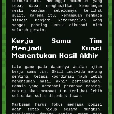
terburu-buru. Menunggu momentum yang
tepat dapat menghasilkan kemenangan
meski keadaan sebelumnya terlihat
sulit. Karena itu, kemampuan membaca
situasi menjadi keterampilan yang
sangat penting untuk dikuasai oleh
seluruh pemain.
Kerja Sama Tim
Menjadi Kunci
Menentukan Hasil Akhir
Late game pada dasarnya adalah ujian
kerja sama tim. Skill individu memang
penting, tetapi koordinasi jauh lebih
menentukan hasil akhir pertandingan.
Pemain yang memahami perannya masing-
masing akan membuat tim terlihat lebih
solid dan sulit ditembus lawan.
Marksman harus fokus menjaga posisi
agar tetap hidup selama mungkin.