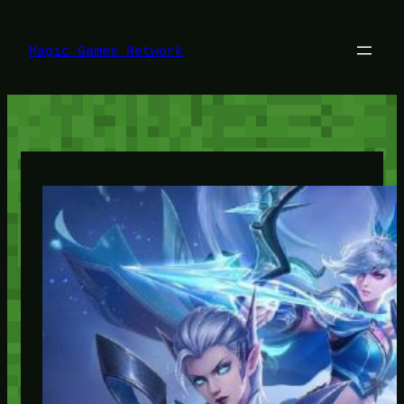
Lewati
ke
konten
Magic Games Network