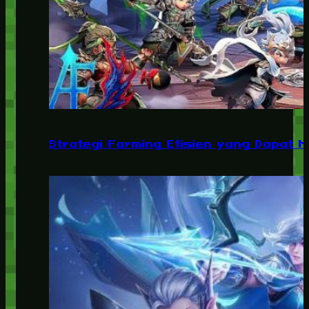
Strategi Farming Efisien yang Dapat 