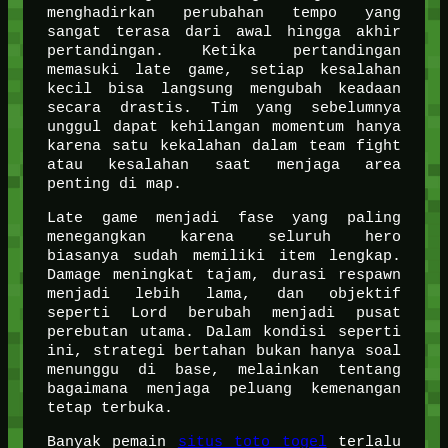
menghadirkan perubahan tempo yang
sangat terasa dari awal hingga akhir
pertandingan. Ketika pertandingan
memasuki late game, setiap kesalahan
kecil bisa langsung mengubah keadaan
secara drastis. Tim yang sebelumnya
unggul dapat kehilangan momentum hanya
karena satu kekalahan dalam team fight
atau kesalahan saat menjaga area
penting di map.
Late game menjadi fase yang paling
menegangkan karena seluruh hero
biasanya sudah memiliki item lengkap.
Damage meningkat tajam, durasi respawn
menjadi lebih lama, dan objektif
seperti Lord berubah menjadi pusat
perebutan utama. Dalam kondisi seperti
ini, strategi bertahan bukan hanya soal
menunggu di base, melainkan tentang
bagaimana menjaga peluang kemenangan
tetap terbuka.
Banyak pemain
situs toto togel
terlalu