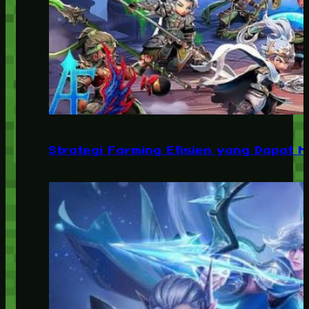
Strategi Farming Efisien yang Dapat 