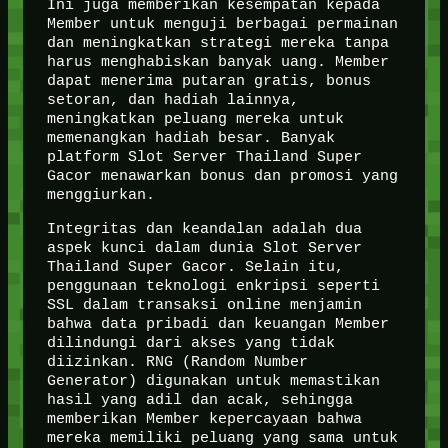
Ini juga memberikan kesempatan kepada
Member untuk menguji berbagai permainan
dan meningkatkan strategi mereka tanpa
harus menghabiskan banyak uang. Member
dapat menerima putaran gratis, bonus
setoran, dan hadiah lainnya,
meningkatkan peluang mereka untuk
memenangkan hadiah besar. Banyak
platform Slot Server Thailand Super
Gacor menawarkan bonus dan promosi yang
menggiurkan.
Integritas dan keandalan adalah dua
aspek kunci dalam dunia Slot Server
Thailand Super Gacor. Selain itu,
penggunaan teknologi enkripsi seperti
SSL dalam transaksi online menjamin
bahwa data pribadi dan keuangan Member
dilindungi dari akses yang tidak
diizinkan. RNG (Random Number
Generator) digunakan untuk memastikan
hasil yang adil dan acak, sehingga
memberikan Member kepercayaan bahwa
mereka memiliki peluang yang sama untuk