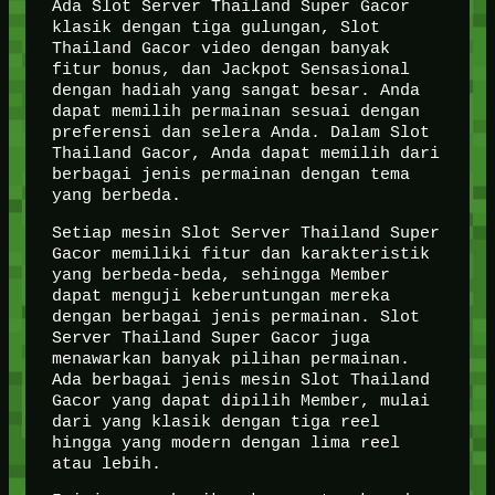
Ada Slot Server Thailand Super Gacor
klasik dengan tiga gulungan, Slot
Thailand Gacor video dengan banyak
fitur bonus, dan Jackpot Sensasional
dengan hadiah yang sangat besar. Anda
dapat memilih permainan sesuai dengan
preferensi dan selera Anda. Dalam Slot
Thailand Gacor, Anda dapat memilih dari
berbagai jenis permainan dengan tema
yang berbeda.
Setiap mesin Slot Server Thailand Super
Gacor memiliki fitur dan karakteristik
yang berbeda-beda, sehingga Member
dapat menguji keberuntungan mereka
dengan berbagai jenis permainan. Slot
Server Thailand Super Gacor juga
menawarkan banyak pilihan permainan.
Ada berbagai jenis mesin Slot Thailand
Gacor yang dapat dipilih Member, mulai
dari yang klasik dengan tiga reel
hingga yang modern dengan lima reel
atau lebih.