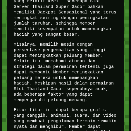
yang relatif kecil. Beberapa Slot
Server Thailand Super Gacor bahkan
memiliki Jackpot Sensasional yang terus
meningkat seiring dengan peningkatan
jumlah taruhan, sehingga Member
memiliki kesempatan untuk memenangkan
hadiah yang sangat besar.
Misalnya, memilih mesin dengan
persentase pengembalian yang tinggi
dapat meningkatkan peluang Member.
Selain itu, memahami aturan dan
strategi dalam permainan tertentu juga
dapat membantu Member meningkatkan
peluang mereka untuk memenangkan
hadiah. Meskipun hasil dalam permainan
Slot Thailand Gacor sepenuhnya acak,
ada beberapa faktor yang dapat
mempengaruhi peluang menang.
Fitur-fitur ini dapat berupa grafis
yang canggih, animasi, suara, dan video
yang membuat pengalaman bermain semakin
nyata dan menghibur. Member dapat