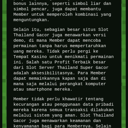
bonus lainnya, seperti simbol liar dan
simbol pencar, juga dapat membantu
Member untuk memperoleh kombinasi yang
menguntungkan.
Selain itu, sebagian besar situs Slot
Thailand Gacor juga menawarkan versi
demo, di mana Member dapat mencoba
permainan tanpa harus mempertaruhkan
uang mereka. Tidak perlu pergi ke
Tempat Kasino untuk menikmati permainan
ini. Salah satu Profit Terbaik besar
dari Slot Server Thailand Super Gacor
adalah aksesibilitasnya. Para Member
dapat memainkannya kapan saja dan di
mana saja melalui perangkat komputer
atau smartphone mereka.
Member tidak perlu khawatir tentang
kecurangan atau penggunaan data pribadi
mereka karena semua transaksi dilakukan
melalui sistem yang aman. Slot Thailand
Gacor juga menawarkan keamanan dan
kenyamanan bagi para Membernya. Selain