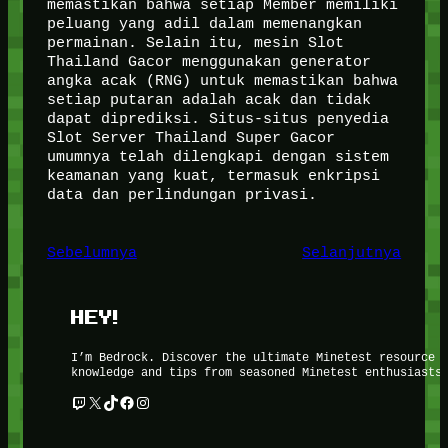
memastikan bahwa setiap Member memiliki
peluang yang adil dalam memenangkan
permainan. Selain itu, mesin Slot
Thailand Gacor menggunakan generator
angka acak (RNG) untuk memastikan bahwa
setiap putaran adalah acak dan tidak
dapat diprediksi. Situs-situs penyedia
Slot Server Thailand Super Gacor
umumnya telah dilengkapi dengan sistem
keamanan yang kuat, termasuk enkripsi
data dan perlindungan privasi.
Sebelumnya
Selanjutnya
HEY!
I’m Bedrock. Discover the ultimate Minetest resource 
knowledge and tips from seasoned Minetest enthusiasts
Twitch
X
TikTok
Facebook
Instagram