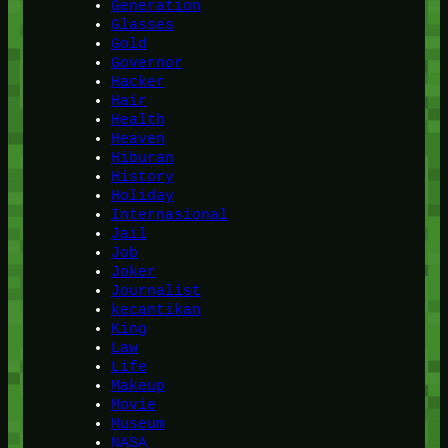
Generation
Glasses
Gold
Governor
Hacker
Hair
Health
Heaven
Hiburan
History
Holiday
Internasional
Jail
Job
Joker
Journalist
kecantikan
King
Law
Life
Makeup
Movie
Museum
NASA