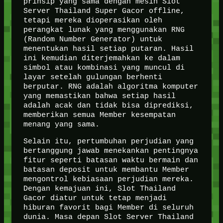
prinsip yang sama dengan mesin Slot
Server Thailand Super Gacor offline,
tetapi mereka dioperasikan oleh
perangkat lunak yang menggunakan RNG
(Random Number Generator) untuk
menentukan hasil setiap putaran. Hasil
ini kemudian diterjemahkan ke dalam
simbol atau kombinasi yang muncul di
layar setelah gulungan berhenti
berputar. RNG adalah algoritma komputer
yang memastikan bahwa setiap hasil
adalah acak dan tidak bisa diprediksi,
memberikan semua Member kesempatan
menang yang sama.
Selain itu, pertumbuhan perjudian yang
bertanggung jawab menekankan pentingnya
fitur seperti batasan waktu bermain dan
batasan deposit untuk membantu Member
mengontrol kebiasaan perjudian mereka.
Dengan kemajuan ini, Slot Thailand
Gacor diatur untuk tetap menjadi
hiburan favorit bagi Member di seluruh
dunia. Masa depan Slot Server Thailand