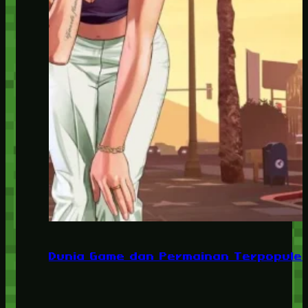
Dunia Game dan Permainan Terpopuler