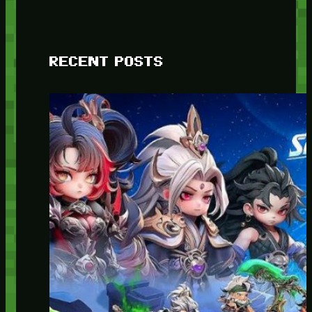
RECENT POSTS