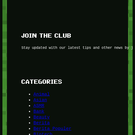
JOIN THE CLUB
Stay updated with our latest tips and other news by j
CATEGORIES
Animal
Asian
ASMR
Bank
Beauty
Berita
Berita Populer
Biotech