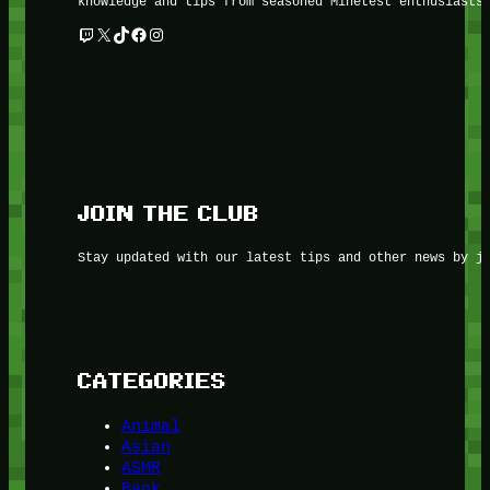
knowledge and tips from seasoned Minetest enthusiasts
Twitch
X
TikTok
Facebook
Instagram
JOIN THE CLUB
Stay updated with our latest tips and other news by j
CATEGORIES
Animal
Asian
ASMR
Bank