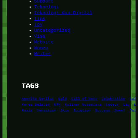
Support
Teknologi
Teknologi dan Digital
Tips
Toy
Uncategorized
Visa
Website
Women
Writer
TAGS
Amerika Serikat
Bold
Call of Duty
Celebration
Cul
Korea Selatan
KPK
Kuliner Nusantara
Legacy
Lip
L
Rusia
Sensation
Skin
Solution
Success
Sweet
Tal