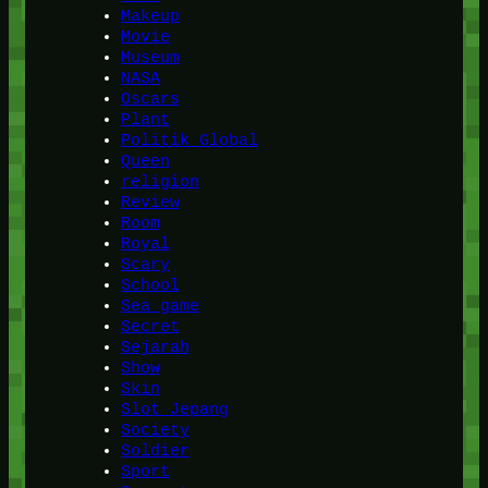
Makeup
Movie
Museum
NASA
Oscars
Plant
Politik Global
Queen
religion
Review
Room
Royal
Scary
School
Sea game
Secret
Sejarah
Show
Skin
Slot Jepang
Society
Soldier
Sport