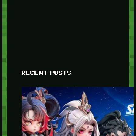
RECENT POSTS