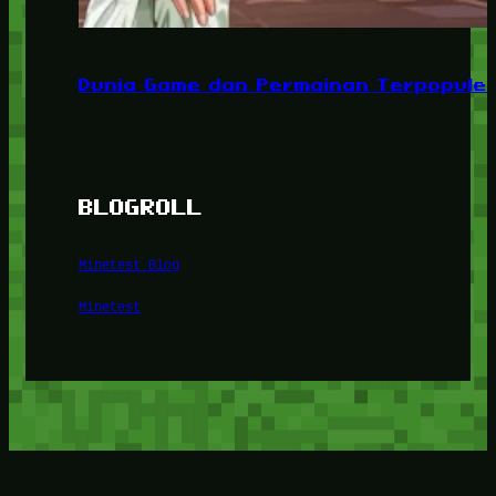
Dunia Game dan Permainan Terpopuler
BLOGROLL
Minetest Blog
Minetest