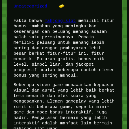
Uncategorized
Fakta bahwa
mahjong slot
memiliki fitur
bonus tambahan yang meningkatkan
kesenangan dan peluang menang adalah
salah satu permainannya. Pemain
memiliki peluang untuk menang lebih
sering dan dengan pembayaran lebih
besar berkat fitur-fitur ini. fitur
menarik. Putaran gratis, bonus naik
level, simbol liar, dan jackpot
progresif adalah beberapa contoh elemen
bonus yang sering muncul.
Beberapa video game menawarkan kepuasan
visual dan aural yang lebih baik berkat
tema menarik dan efek suara yang
mengesankan. Elemen gameplay yang lebih
rumit di beberapa game, seperti mini-
game dan mode bonus interaktif, juga
hadir. Pengalaman bermain yang lebih
interaktif adalah manfaat lain bermain
mahjong slot uang.