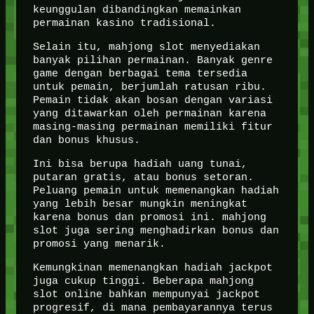
keunggulan dibandingkan memainkan
permainan kasino tradisional.
Selain itu, mahjong slot menyediakan
banyak pilihan permainan. Banyak genre
game dengan berbagai tema tersedia
untuk pemain, berjumlah ratusan ribu.
Pemain tidak akan bosan dengan variasi
yang ditawarkan oleh permainan karena
masing-masing permainan memiliki fitur
dan bonus khusus.
Ini bisa berupa hadiah uang tunai,
putaran gratis, atau bonus setoran.
Peluang pemain untuk memenangkan hadiah
yang lebih besar mungkin meningkat
karena bonus dan promosi ini. mahjong
slot juga sering menghadirkan bonus dan
promosi yang menarik.
Kemungkinan memenangkan hadiah jackpot
juga cukup tinggi. Beberapa mahjong
slot online bahkan mempunyai jackpot
progresif, di mana pembayarannya terus