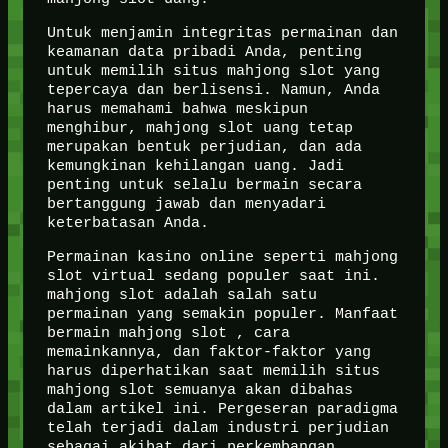
Untuk menjamin integritas permainan dan
keamanan data pribadi Anda, penting
untuk memilih situs mahjong slot yang
tepercaya dan berlisensi. Namun, Anda
harus memahami bahwa meskipun
menghibur, mahjong slot uang tetap
merupakan bentuk perjudian, dan ada
kemungkinan kehilangan uang. Jadi
penting untuk selalu bermain secara
bertanggung jawab dan menyadari
keterbatasan Anda.
Permainan kasino online seperti mahjong
slot virtual sedang populer saat ini.
mahjong slot adalah salah satu
permainan yang semakin populer. Manfaat
bermain mahjong slot , cara
memainkannya, dan faktor-faktor yang
harus diperhatikan saat memilih situs
mahjong slot semuanya akan dibahas
dalam artikel ini. Pergeseran paradigma
telah terjadi dalam industri perjudian
sebagai akibat dari perkembangan