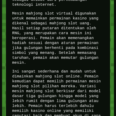
teknologi internet.
Mesin mahjong slot virtual digunakan
untuk memainkan permainan kasino yang
dikenal sebagai mahjong slot uang.
Hasil setiap putaran ditentukan oleh
RNG, yang merupakan cara mesin ini
beroperasi. Pemain akan memenangkan
hadiah sesuai dengan aturan permainan
jika gulungan berhenti pada kombinasi
simbol yang menang. Setelah memasang
taruhan, pemain akan memutar gulungan
mesin.
Ini sangat sederhana dan mudah untuk
dimainkan mahjong slot online. Pemain
kemudian dapat memilih permainan mesin
mahjong slot pilihan mereka. Variasi
mesin mahjong slot berkisar dari model
dasar tiga gulungan hingga model yang
lebih rumit dengan lima gulungan atau
lebih. Pemain harus terlebih dahulu
memilih kasino online yang memiliki
reputasi baik dan membuat akun di sana.