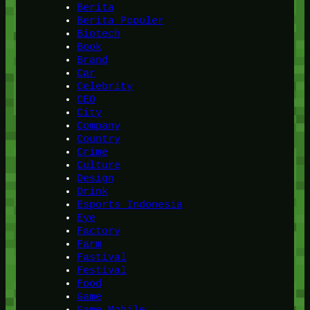
Berita
Berita Populer
Biotech
Book
Brand
Car
Celebrity
CEO
City
Company
Country
Crime
Culture
Design
Drink
Esports Indonesia
Eye
Factory
Farm
Fastival
Festival
Food
Game
Game Mobile