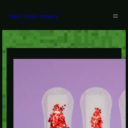
Lewati
ke
konten
Magic Games Network