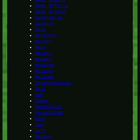
Game Offline
Game Online
Generation
Glasses
Gold
Governor
Hacker
Hair
Health
Heaven
Hiburan
History
Holiday
Internasional
Jail
Job
Joker
Journalist
kecantikan
King
Law
Life
Makeup