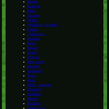
Movie
Museum
NASA
Oscars
Plant
Politik Global
Queen
religion
Review
Room
Royal
Scary
School
Sea game
Secret
Sejarah
Show
Skin
Slot Jepang
Society
Soldier
Sport
Support
Teknologi