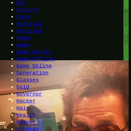
Eye
Factory
Farm
Fastival
Festival
Food
Game
Game Mobile
Game Offline
Game Online
Generation
Glasses
Gold
Governor
Hacker
Hair
Health
Heaven
Hiburan