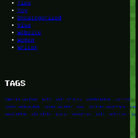
Tips
Toy
Uncategorized
Visa
Website
Women
Writer
TAGS
Amerika Serikat
Bold
Call of Duty
Celebration
Culture
D
Kasus Pembunuhan
Korea Selatan
KPK
Kuliner Nusantara
Leg
Revolution
Ria Ricis
Rusia
Sensation
Skin
Solution
Suc