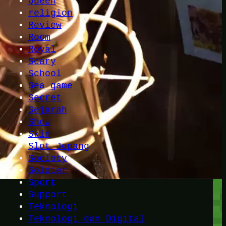
Queen
religion
Review
Room
Royal
Scary
School
Sea game
Secret
Sejarah
Show
Skin
Slot Jepang
Society
Soldier
Sport
Support
Teknologi
Teknologi dan Digital