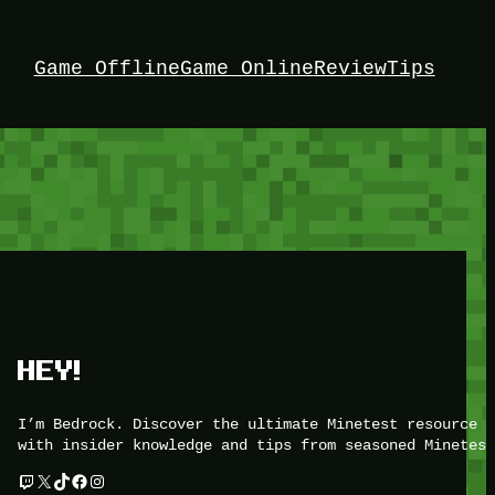
Game Offline
Game Online
Review
Tips
HEY!
I’m Bedrock. Discover the ultimate Minetest resource –
with insider knowledge and tips from seasoned Minetest
Twitch
X
TikTok
Facebook
Instagram