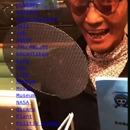
History
Holiday
Internasional
Jail
Job
Joker
Journalist
kecantikan
King
Law
Life
Makeup
Movie
Museum
NASA
Oscars
Plant
Politik Global