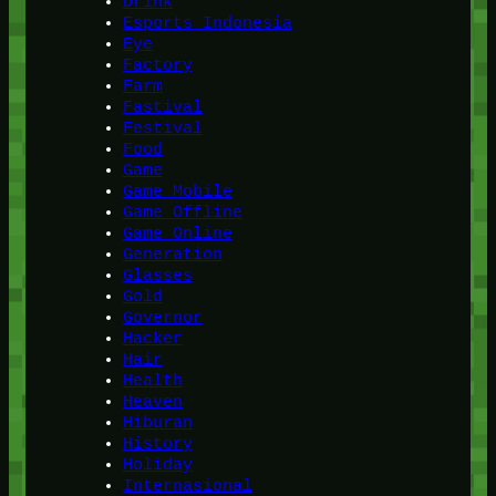
Drink
Esports Indonesia
Eye
Factory
Farm
Fastival
Festival
Food
Game
Game Mobile
Game Offline
Game Online
Generation
Glasses
Gold
Governor
Hacker
Hair
Health
Heaven
Hiburan
History
Holiday
Internasional