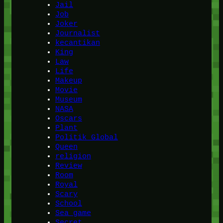
Jail
Job
Joker
Journalist
kecantikan
King
Law
Life
Makeup
Movie
Museum
NASA
Oscars
Plant
Politik Global
Queen
religion
Review
Room
Royal
Scary
School
Sea game
Secret