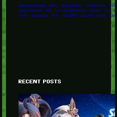
Amerika Serikat
Bold
Call of Duty
Celebration
Cul
Korea Selatan
KPK
Kuliner Nusantara
Legacy
Lip
L
Rusia
Sensation
Skin
Solution
Success
Sweet
Tal
RECENT POSTS