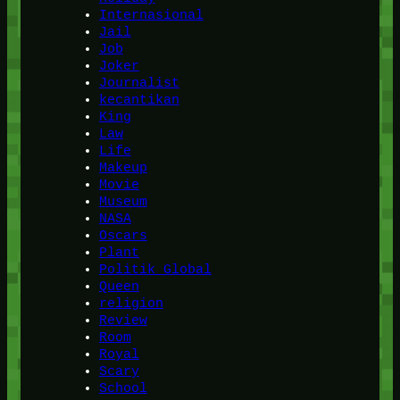
Internasional
Jail
Job
Joker
Journalist
kecantikan
King
Law
Life
Makeup
Movie
Museum
NASA
Oscars
Plant
Politik Global
Queen
religion
Review
Room
Royal
Scary
School