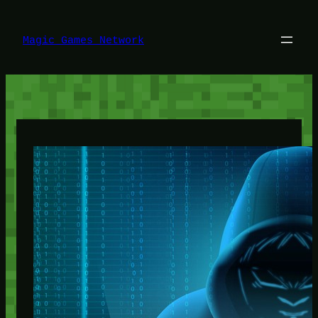
Lewati
ke
konten
Magic Games Network