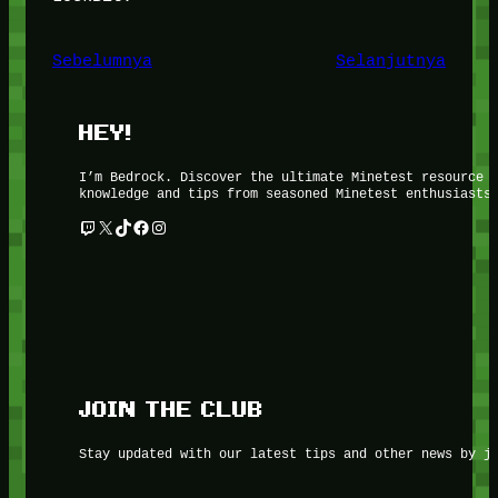
Sebelumnya
Selanjutnya
HEY!
I’m Bedrock. Discover the ultimate Minetest resource 
knowledge and tips from seasoned Minetest enthusiasts
Twitch
X
TikTok
Facebook
Instagram
JOIN THE CLUB
Stay updated with our latest tips and other news by j