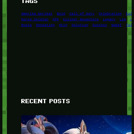
TAGS
Amerika Serikat
Bold
Call of Duty
Celebration
Cul
Korea Selatan
KPK
Kuliner Nusantara
Legacy
Lip
L
Rusia
Sensation
Skin
Solution
Success
Sweet
Tal
RECENT POSTS