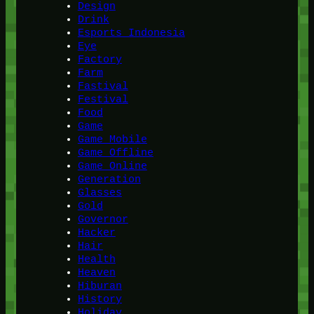
Design
Drink
Esports Indonesia
Eye
Factory
Farm
Fastival
Festival
Food
Game
Game Mobile
Game Offline
Game Online
Generation
Glasses
Gold
Governor
Hacker
Hair
Health
Heaven
Hiburan
History
Holiday