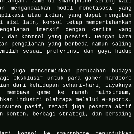
antangan. Game di smartphone sering kali
an mengandalkan model monetisasi yang
aplikasi atau iklan, yang dapat mengubah
i sisi lain, konsol tetap mempertahankan
pengalaman imersif dengan cerita yang
i, dan kontrol yang presisi. Dengan kata
kan pengalaman yang berbeda namun saling
emilih sesuai preferensi dan gaya hidup
ne juga mencerminkan perubahan budaya
agi eksklusif untuk para gamer hardcore
ian dari kehidupan sehari-hari, layaknya
 membawa game ke ranah mainstream,
hkan industri olahraga melalui e-sports.
onsumen pasif, tetapi juga peserta aktif
n konten, berbagi strategi, dan bersaing
dari konsol ke smartphone menunjukkan