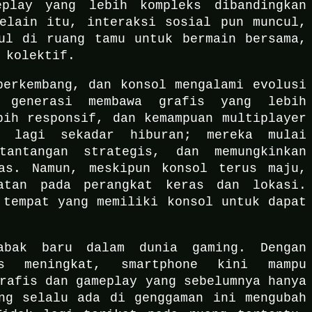
play yang lebih kompleks dibandingkan
elain itu, interaksi sosial pun muncul,
ul di ruang tamu untuk bermain bersama,
 kolektif.
berkembang, dan konsol mengalami evolusi
i generasi membawa grafis yang lebih
bih responsif, dan kemampuan multiplayer
k lagi sekadar hiburan; mereka mulai
tantangan strategis, dan memungkinkan
as. Namun, meskipun konsol terus maju,
atan pada perangkat keras dan lokasi.
 tempat yang memiliki konsol untuk dapat
babak baru dalam dunia gaming. Dengan
s meningkat, smartphone kini mampu
rafis dan gameplay yang sebelumnya hanya
ng selalu ada di genggaman ini mengubah