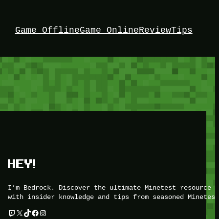
Game Offline
Game Online
Review
Tips
HEY!
I’m Bedrock. Discover the ultimate Minetest resource –
with insider knowledge and tips from seasoned Minetest
Twitch
X
TikTok
Facebook
Instagram