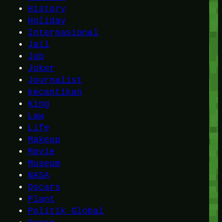
History
Holiday
Internasional
Jail
Job
Joker
Journalist
kecantikan
King
Law
Life
Makeup
Movie
Museum
NASA
Oscars
Plant
Politik Global