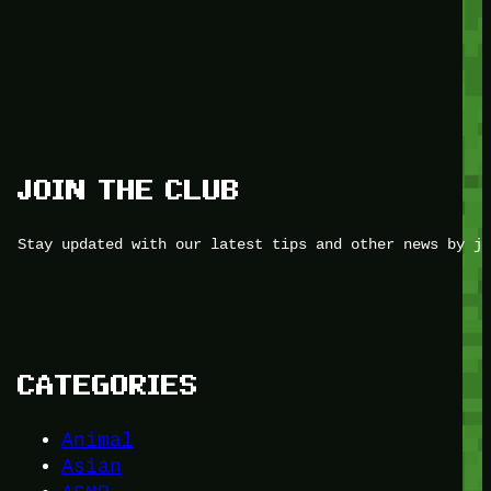
JOIN THE CLUB
Stay updated with our latest tips and other news by jo
CATEGORIES
Animal
Asian