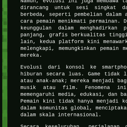
Namun, evolusi ini juga membawa t
dirancang untuk sesi singkat d
berbeda, seperti pembelian dalam 
cara pemain menikmati permainan. D
keunggulan dalam menghadirkan 
panjang, grafis berkualitas tingg
lain, kedua platform kini menawar
melengkapi, memungkinkan pemain m
mereka.
Evolusi dari konsol ke smartpho
hiburan secara luas. Game tidak l
atau anak-anak; mereka menjadi bag
musik atau film. Fenomena ini
memengaruhi media, edukasi, dan ba
Pemain kini tidak hanya menjadi k
dalam komunitas global, menciptaka
dalam skala internasional.
Secara keseluruhan, perjalanan 