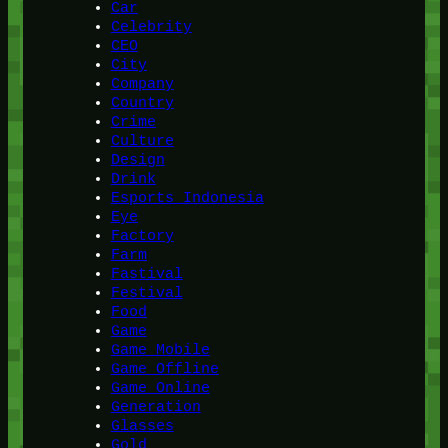
Car
Celebrity
CEO
City
Company
Country
Crime
Culture
Design
Drink
Esports Indonesia
Eye
Factory
Farm
Fastival
Festival
Food
Game
Game Mobile
Game Offline
Game Online
Generation
Glasses
Gold