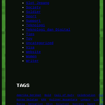
Slot Jepang
Society
Soldier
Sport
Support
Teknologi
Teknologi dan Digital
Tips
Toy
Uncategorized
Visa
Website
Women
Writer
TAGS
Amerika Serikat
Bold
Call of Duty
Celebration
Cul
Korea Selatan
KPK
Kuliner Nusantara
Legacy
Lip
L
Rusia
Sensation
Skin
Solution
Success
Sweet
Tal