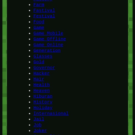
Farm
Fastival
Festival
Food
Game
Game Mobile
Game Offline
Game Online
Generation
Glasses
Gold
Governor
Hacker
Hair
Health
Heaven
Hiburan
History
Holiday
Internasional
Jail
Job
Joker